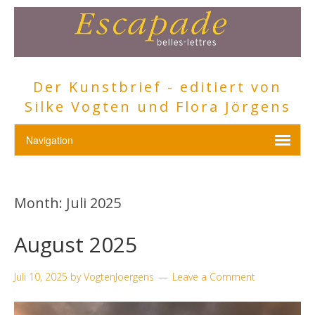
Der Kunstbrief - editiert von
Silke Vogten und Flora Jörgens
Month:
Juli 2025
August 2025
Juli 10, 2025
by
VogtenJoergens
Leave a Comment