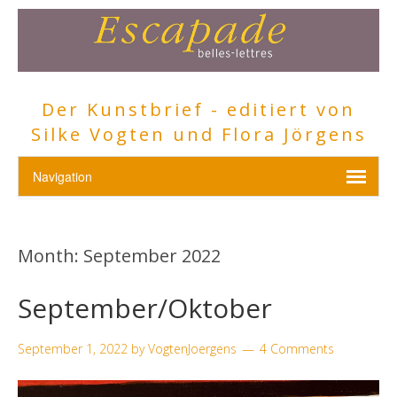
Der Kunstbrief - editiert von
Silke Vogten und Flora Jörgens
Month:
September 2022
September/Oktober
September 1, 2022
by
VogtenJoergens
4 Comments