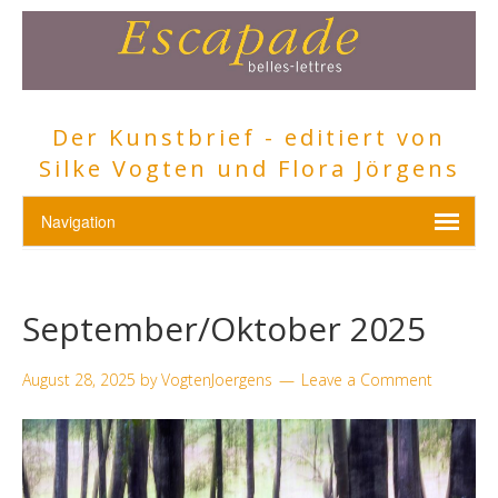
Der Kunstbrief - editiert von
Silke Vogten und Flora Jörgens
September/Oktober 2025
August 28, 2025
by
VogtenJoergens
Leave a Comment