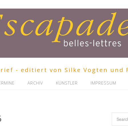
ief - editiert von Silke Vogten und 
ERMINE
ARCHIV
KÜNSTLER
IMPRESSUM
6