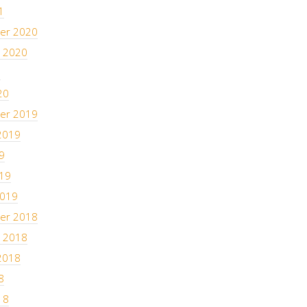
1
er 2020
 2020
0
20
er 2019
2019
9
19
2019
er 2018
 2018
2018
8
18