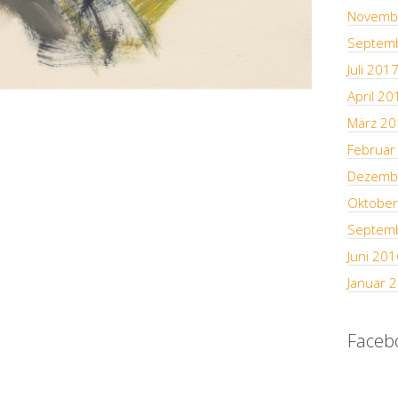
Novemb
Septem
Juli 201
April 20
März 20
Februar
Dezemb
Oktober
Septem
Juni 201
Januar 
Faceb
WordPress
maintenance
mode