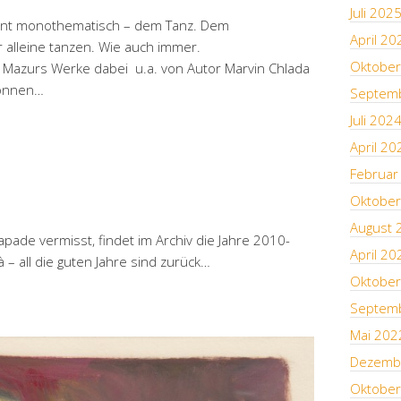
Juli 202
hnt monothematisch – dem Tanz. Dem
April 20
alleine tanzen. Wie auch immer.
Oktober
g Mazurs Werke dabei u.a. von Autor Marvin Chlada
können…
Septem
Juli 202
April 20
Februar
Oktober
August 
apade vermisst, findet im Archiv die Jahre 2010-
April 20
à – all die guten Jahre sind zurück…
Oktober
Septem
Mai 202
Dezemb
Oktober