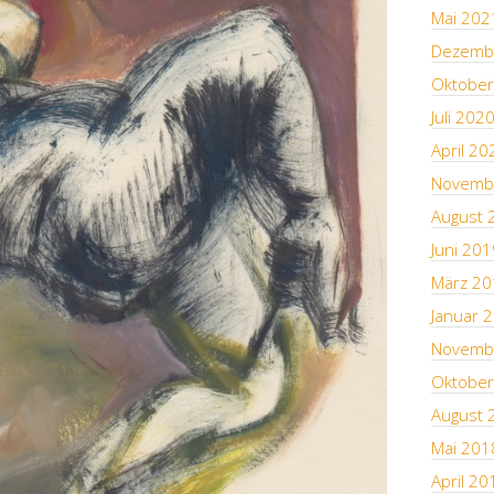
Mai 202
Dezemb
Oktober
Juli 202
April 20
Novemb
August 
Juni 201
März 20
Januar 
Novemb
Oktober
August 
Mai 201
April 20